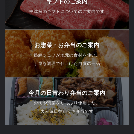
ギフトのご案内
中津留のギフトについてのご案内です
お惣菜・お弁当のご案内
熟練シェフが地元の食材を使い、
丁寧な調理で仕上げた自慢の一品
今月の日替わり弁当のご案内
お肉や惣菜をたっぷり使用した、
大人気日替わりお弁当です